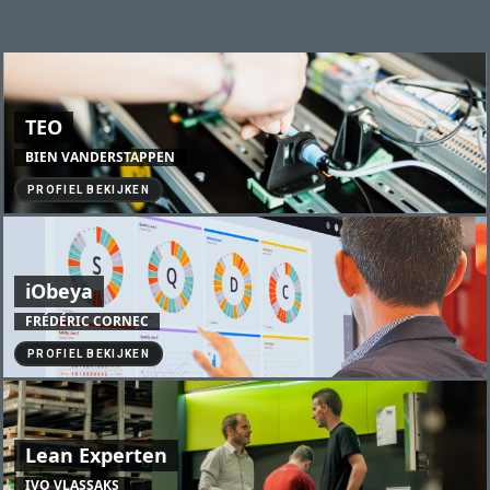
TEO
BIEN VANDERSTAPPEN
PROFIEL BEKIJKEN
iObeya
LEARN TO SEE
FRÉDÉRIC CORNEC
De Kracht van Visual Management!
PROFIEL BEKIJKEN
Lean Experten
IVO VLASSAKS