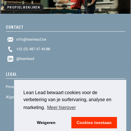
PROFIEL BEKIJKEN
CONTACT
info@leanlead.be
+32 (0) 487 47 49 88
@leanlead
LEARN TO SEE
LEGAL
Visueel managen
Privacy & cookies
Lean Lead bewaart cookies voor de
Algemene voorwaarden
verbetering van je surfervaring, analyse en
marketing.
Meer hierover
© 2025 Lean Lead. Powered by
social house.
Weigeren
Cookies toestaan