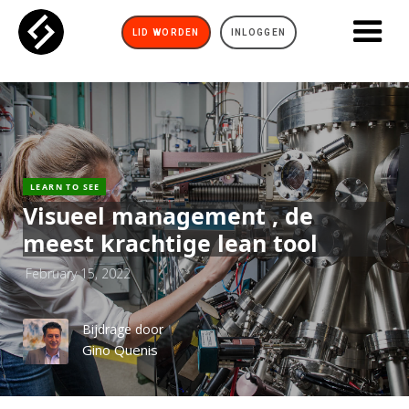
LID WORDEN
INLOGGEN
LEARN TO SEE
Visueel management , de
meest krachtige lean tool
February 15, 2022
Bijdrage door
Gino Quenis