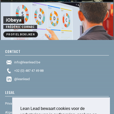
iObeya
FRÉDÉRIC CORNEC
PROFIEL BEKIJKEN
CONTACT
info@leanlead.be
+32 (0) 487 47 49 88
@leanlead
LEGAL
Privacy & cookies
Lean Lead bewaart cookies voor de
Algemene voorwaarden