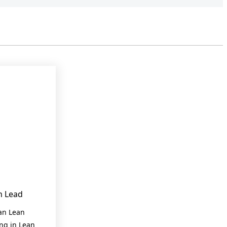
n Lead
van Lean
ing in Lean