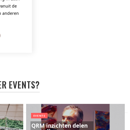
anuit de
en anderen
ER
EVENTS
?
EVENTS
QRM inzichten delen