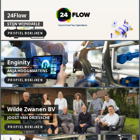
24Flow
STIJN WIJNDAELE
PROFIEL BEKIJKEN
Enginity
ANJA HOOGMARTENS
PROFIEL BEKIJKEN
Wilde Zwanen BV
JOOST VAN DRIESSCHE
PROFIEL BEKIJKEN