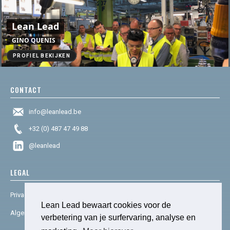
Lean Lead
GINO QUENIS
PROFIEL BEKIJKEN
CONTACT
info@leanlead.be
+32 (0) 487 47 49 88
@leanlead
LEGAL
Privacy & cookies
Lean Lead bewaart cookies voor de
Algemene voorwaarden
verbetering van je surfervaring, analyse en