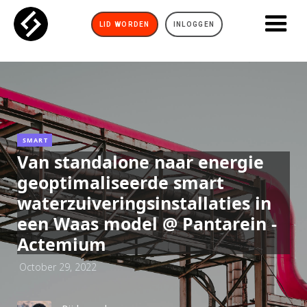
LID WORDEN
INLOGGEN
SMART
Van standalone naar energie
geoptimaliseerde smart
waterzuiveringsinstallaties in
een Waas model @ Pantarein -
Actemium
October 29, 2022