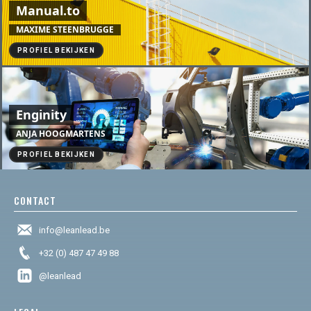
Manual.to
MAXIME STEENBRUGGE
PROFIEL BEKIJKEN
Enginity
ANJA HOOGMARTENS
PROFIEL BEKIJKEN
CONTACT
info@leanlead.be
+32 (0) 487 47 49 88
@leanlead