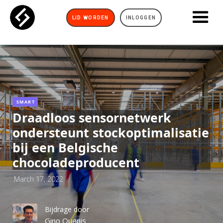
LID WORDEN
INLOGGEN
SMART
Draadloos sensornetwerk
ondersteunt stockoptimalisatie
bij een Belgische
chocoladeproducent
March 17, 2022
Bijdrage door
Gino Quenis