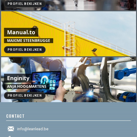
PROFIEL BEKIJKEN
Manual.to
MAXIME STEENBRUGGE
PROFIEL BEKIJKEN
Enginity
ANJA HOOGMARTENS
PROFIEL BEKIJKEN
CONTACT
info@leanlead.be