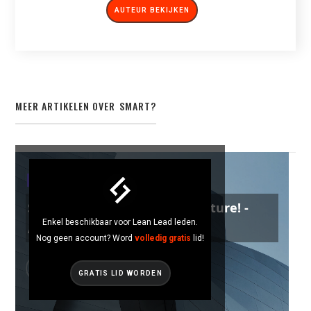
AUTEUR BEKIJKEN
MEER ARTIKELEN OVER
SMART
?
SMART
Sustainable Factory of the Future! -
Enkel beschikbaar voor Lean Lead leden.
Actemium
Nog geen account? Word
volledig gratis
lid!
GRATIS LID WORDEN