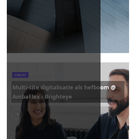
SMART
Multi-site digitalisatie als hefboom @
AmbaFlex - Brighteye