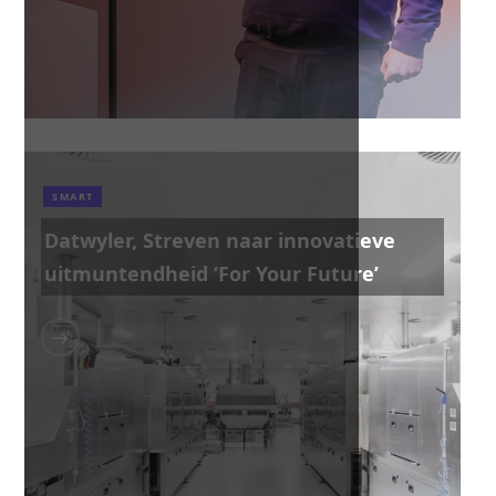
SMART
Datwyler, Streven naar innovatieve
uitmuntendheid ‘For Your Future’