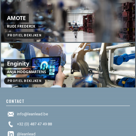
AMOTE
RUDI FREDERIX
PROFIEL BEKIJKEN
Enginity
ANJA HOOGMARTENS
PROFIEL BEKIJKEN
CONTACT
info@leanlead.be
+32 (0) 487 47 49 88
@leanlead