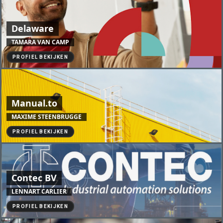
Delaware
TAMARA VAN CAMP
PROFIEL BEKIJKEN
Manual.to
MAXIME STEENBRUGGE
PROFIEL BEKIJKEN
Contec BV
LENNART CARLIER
PROFIEL BEKIJKEN