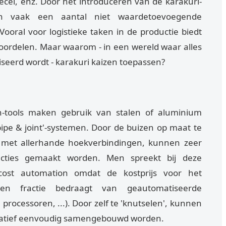
ecel, enz. Door het introduceren van de karakuri-
en vaak een aantal niet waardetoevoegende
ooral voor logistieke taken in de productie biedt
voordelen. Maar waarom - in een wereld waar alles
iseerd wordt - karakuri kaizen toepassen?
n-tools maken gebruik van stalen of aluminium
ipe & joint'-systemen. Door de buizen op maat te
 met allerhande hoekverbindingen, kunnen zeer
tructies gemaakt worden. Men spreekt bij deze
ost automation omdat de kostprijs voor het
 een fractie bedraagt van geautomatiseerde
processoren, ...). Door zelf te 'knutselen', kunnen
latief eenvoudig samengebouwd worden.