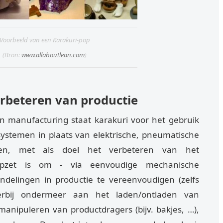
Voorbeeld van een Karakuri-pop
(Bron:
www.allaboutlean.com
)
rbeteren van productie
an manufacturing staat karakuri voor het gebruik
systemen in plaats van elektrische, pneumatische
ten, met als doel het verbeteren van het
opzet is om - via eenvoudige mechanische
andelingen in productie te vereenvoudigen (zelfs
erbij ondermeer aan het laden/ontladen van
anipuleren van productdragers (bijv. bakjes, …),