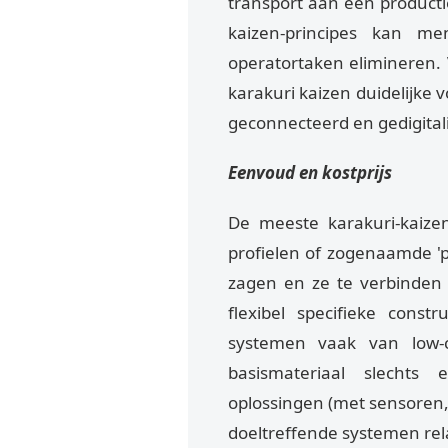
transport aan een producti
kaizen-principes kan m
operatortaken elimineren. V
karakuri kaizen duidelijke 
geconnecteerd en gedigital
Eenvoud en kostprijs
De meeste karakuri-kaize
profielen of zogenaamde 'p
zagen en ze te verbinden
flexibel specifieke cons
systemen vaak van low-c
basismateriaal slechts
oplossingen (met sensoren, 
doeltreffende systemen re