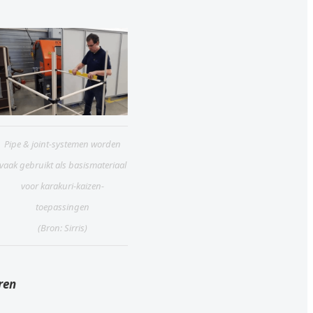
Pipe & joint-systemen worden
vaak gebruikt als basismateriaal
voor karakuri-kaizen-
toepassingen
(Bron: Sirris)
ren