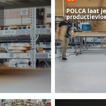
POLCA laat j
productievlo