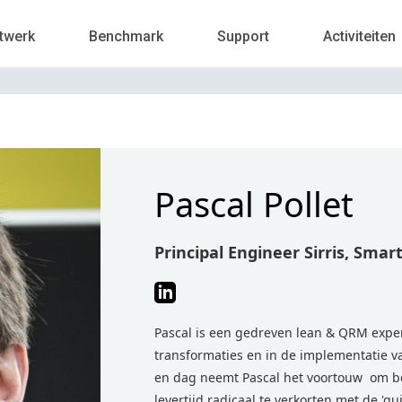
twerk
Benchmark
Support
Activiteiten
Pascal Pollet
Principal Engineer Sirris, Smar
Pascal is een gedreven lean & QRM expert
transformaties en in de implementatie va
en dag neemt Pascal het voortouw om be
levertijd radicaal te verkorten met de 'q