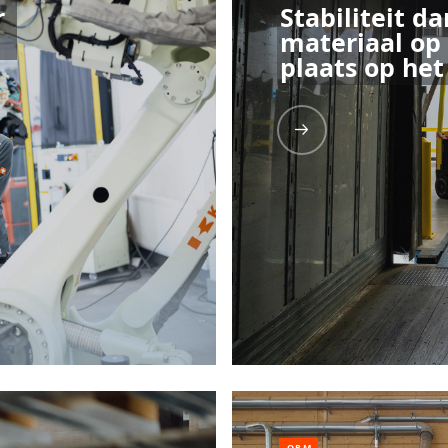
r
Stabiliteit da
materiaal op 
plaats op he
QRM