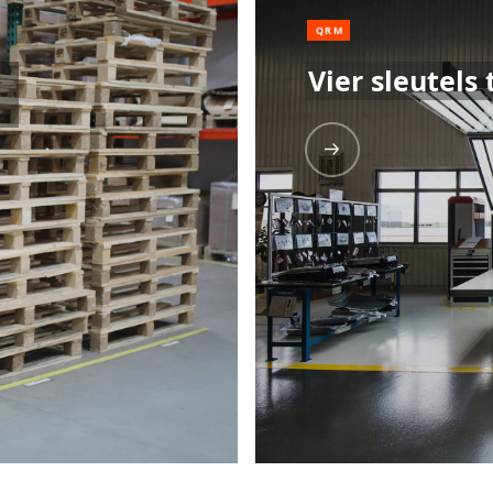
QRM
Vier sleutels