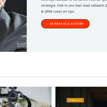
strategie. Ook in ons lean lead netwerk d
& QRM cases en tips.
← GA NAAR ALLE AUTEURS
STABILITY