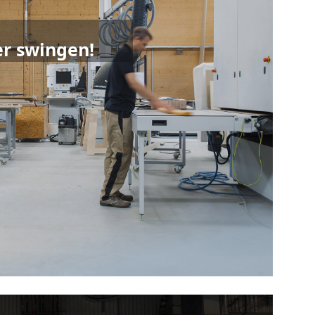
e
er swingen!