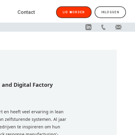
Contact
LID WORDEN
INLOGGEN
t and Digital Factory
 en heeft veel ervaring in lean
n zelfsturende systemen. Al jaar
drijven te inspireren om hun
uick response manufacturing'-