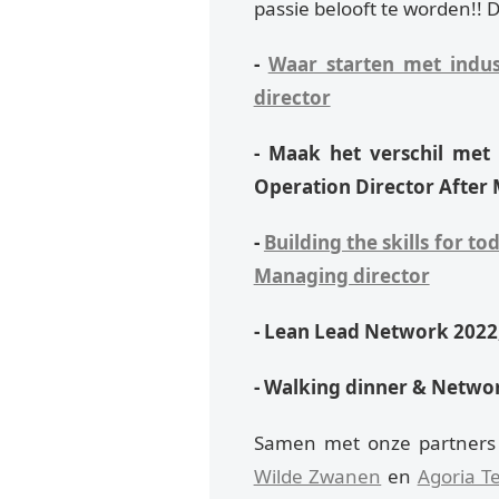
passie belooft te worden!!
-
Waar starten met indus
director
- Maak het verschil met
Operation Director After
-
Building the skills for t
Managing director
- Lean Lead Network 2022
- Walking dinner & Netwo
Samen met onze partner
Wilde Zwanen
en
Agoria T