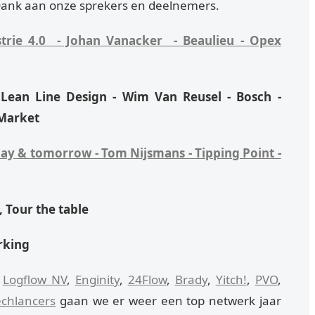
 Dank aan onze sprekers en deelnemers.
trie 4.0 - Johan Vanacker - Beaulieu - Opex
 Lean Line Design - Wim Van Reusel - Bosch -
 Market
oday & tomorrow - Tom Nijsmans - Tipping Point -
, Tour the table
rking
s
Logflow NV
,
Enginity
,
24Flow
,
Brady
,
Yitch!
,
PVO
,
echlancers
gaan we er weer een top netwerk jaar