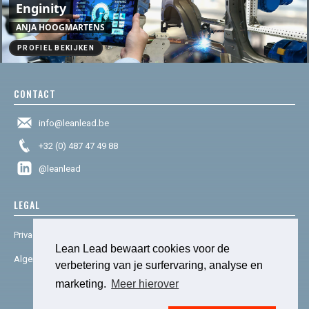
Enginity
ANJA HOOGMARTENS
PROFIEL BEKIJKEN
CONTACT
info@leanlead.be
+32 (0) 487 47 49 88
@leanlead
LEGAL
Privacy & cookies
Lean Lead bewaart cookies voor de
Algemene voorwaarden
verbetering van je surfervaring, analyse en
marketing.
Meer hierover
© 2025 Lean Lead. Powered by
social house.