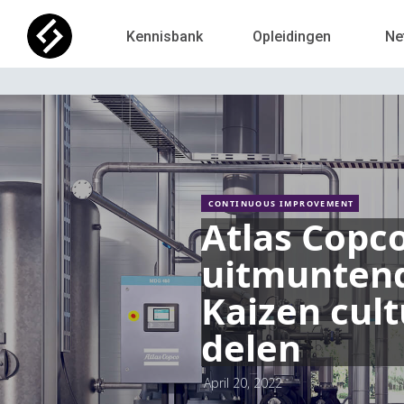
Kennisbank
Opleidingen
Ne
CONTINUOUS IMPROVEMENT
Atlas Copc
uitmunten
Kaizen cult
delen
April 20, 2022