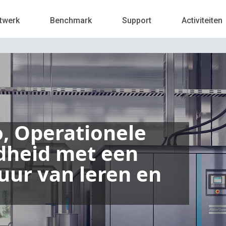
twerk
Benchmark
Support
Activiteiten
o, Operationele
dheid met een
uur van leren en