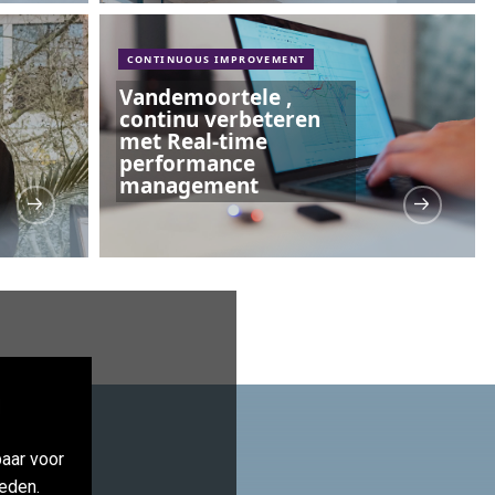
CONTINUOUS IMPROVEMENT
Vandemoortele ,
continu verbeteren
met Real-time
performance
management
aar voor
eden.