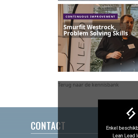
CONTINUOUS IMPROVEMENT
Smurfit Westrock,
Problem Solving Skills
Terug naar de kennisbank
CONTACT
Enkel beschikb
Lean Lead l