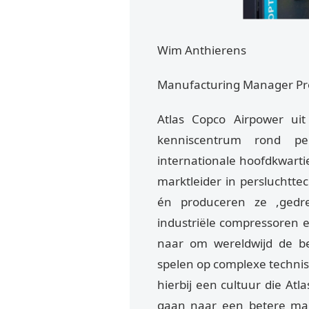
Wim Anthierens
Manufacturing Manager Pro
Atlas Copco Airpower uit
kenniscentrum rond per
internationale hoofdkwarti
marktleider in persluchtte
én produceren ze ,gedr
industriële compressoren 
naar om wereldwijd de be
spelen op complexe techni
hierbij een cultuur die At
gaan naar een betere man