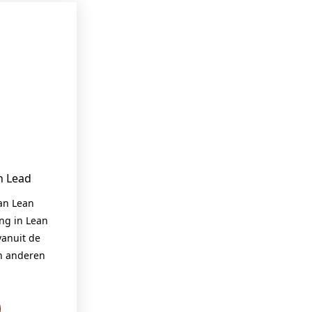
n Lead
van Lean
ing in Lean
anuit de
en anderen