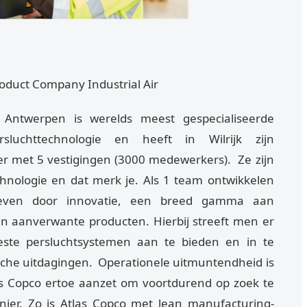
duct Company Industrial Air
 Antwerpen is werelds meest gespecialiseerde
sluchttechnologie en heeft in Wilrijk zijn
er met 5 vestigingen (3000 medewerkers). Ze zijn
chnologie en dat merk je. Als 1 team ontwikkelen
even door innovatie, een breed gamma aan
en aanverwante producten. Hierbij streeft men er
ste persluchtsystemen aan te bieden en in te
sche uitdagingen. Operationele uitmuntendheid is
las Copco ertoe aanzet om voortdurend op zoek te
ier. Zo is Atlas Copco met lean manufacturing-