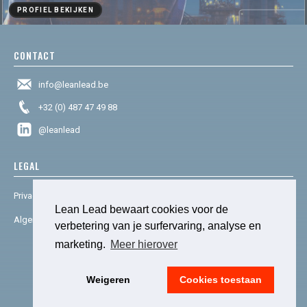
PROFIEL BEKIJKEN
CONTACT
info@leanlead.be
+32 (0) 487 47 49 88
@leanlead
LEGAL
Privacy & cookies
Lean Lead bewaart cookies voor de
Algemene voorwaarden
verbetering van je surfervaring, analyse en
marketing.
Meer hierover
© 2025 Lean Lead. Powered by
social house.
Weigeren
Cookies toestaan