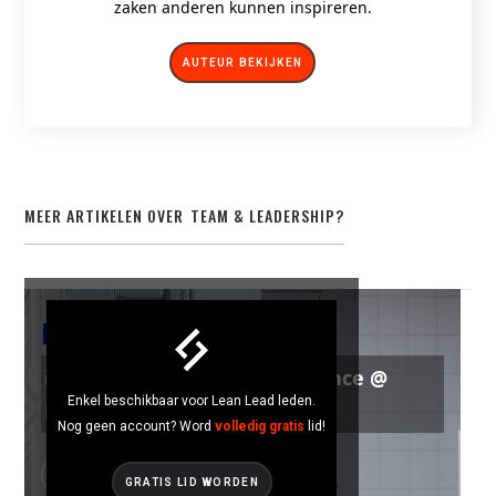
zaken anderen kunnen inspireren.
AUTEUR BEKIJKEN
MEER ARTIKELEN OVER
TEAM & LEADERSHIP
?
TEAM & LEADERSHIP
iGemba : Operational Excellence @
Enkel beschikbaar voor Lean Lead leden.
Barco
Nog geen account? Word
volledig gratis
lid!
GRATIS LID WORDEN