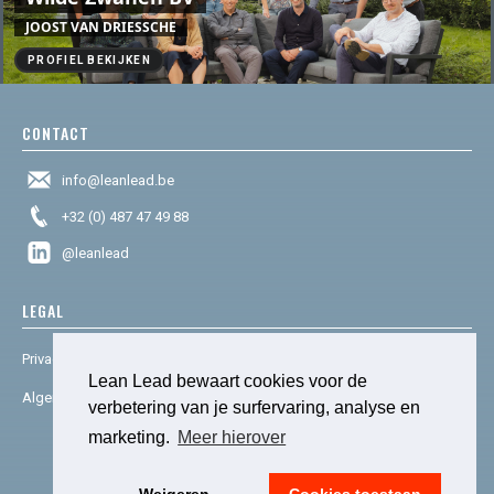
JOOST VAN DRIESSCHE
PROFIEL BEKIJKEN
CONTACT
info@leanlead.be
+32 (0) 487 47 49 88
@leanlead
LEGAL
Privacy & cookies
Lean Lead bewaart cookies voor de
Algemene voorwaarden
verbetering van je surfervaring, analyse en
marketing.
Meer hierover
© 2025 Lean Lead. Powered by
social house.