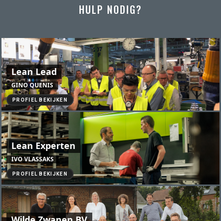
HULP NODIG?
Lean Lead
GINO QUENIS
PROFIEL BEKIJKEN
Lean Experten
IVO VLASSAKS
PROFIEL BEKIJKEN
Wilde Zwanen BV