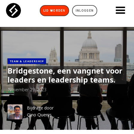
LID WORDEN
INLOGGEN
TEAM & LEADERSHIP
Bridgestone, een vangnet voor
leaders en leadership teams.
November 29, 2023
Bijdrage door
Gino Quenis