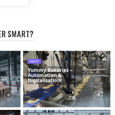
ER
SMART
?
SMART
Yummy Bakeries –
Automation &
Digitalisation!