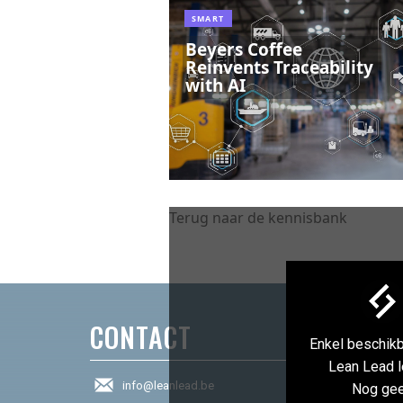
SMART
Beyers Coffee
Reinvents Traceability
with AI
Terug naar de kennisbank
CONTACT
Enkel beschikb
Lean Lead l
info@leanlead.be
Nog ge