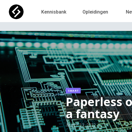
Kennisbank
Opleidingen
Ne
SMART
Paperless o
a fantasy
March 13, 2022