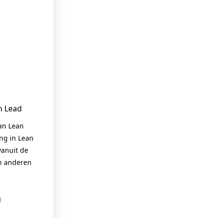
n Lead
van Lean
ing in Lean
anuit de
en anderen