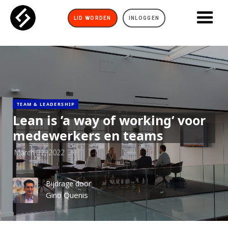
LID WORDEN
INLOGGEN
TEAM & LEADERSHIP
Lean is ’a way of working‘ voor
medewerkers en teams
March 22, 2022
Bijdrage door
Gino Quenis