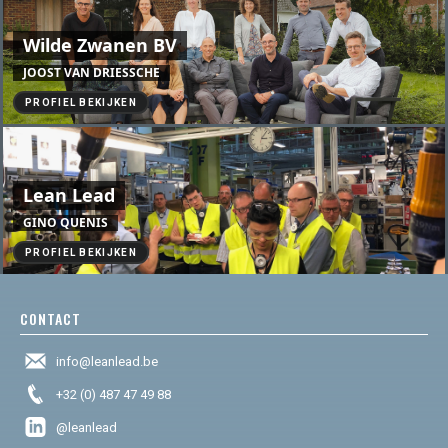
Wilde Zwanen BV
JOOST VAN DRIESSCHE
PROFIEL BEKIJKEN
Lean Lead
GINO QUENIS
PROFIEL BEKIJKEN
CONTACT
info@leanlead.be
+32 (0) 487 47 49 88
@leanlead