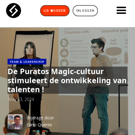
LID WORDEN
INLOGGEN
TEAM & LEADERSHIP
De Puratos Magic-cultuur
stimuleert de ontwikkeling van
talenten !
May 23, 2024
Bijdrage door
Gino Quenis