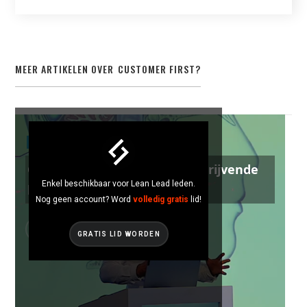
MEER ARTIKELEN OVER
CUSTOMER FIRST
?
CUSTOMER FIRST
Chocdecor: Klantwaarde als drijvende
Enkel beschikbaar voor Lean Lead leden.
kracht van Lean Thinking
Nog geen account? Word
volledig gratis
lid!
GRATIS LID WORDEN