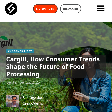
LID WORDEN
INLOGGEN
CUSTOMER FIRST
Cargill, How Consumer Trends
Shape the Future of Food
Processing
September 23, 2025
Bijdrage door
Gino Quenis