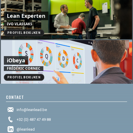
Lean Experten
IVO VLASSAKS
PROFIEL BEKIJKEN
iObeya
FRÉDÉRIC CORNEC
PROFIEL BEKIJKEN
CONTACT
info@leanlead.be
+32 (0) 487 47 49 88
@leanlead