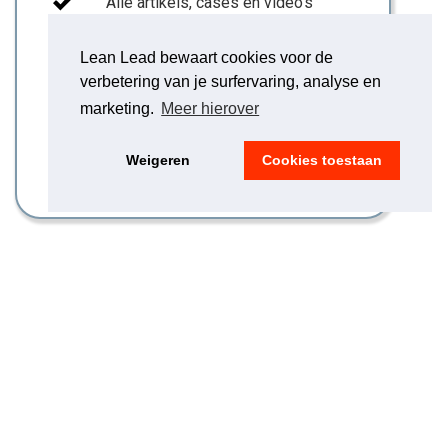
Alle artikels, cases en video's
2950
Lean Lead bewaart cookies voor de
€
verbetering van je surfervaring, analyse en
marketing.
Meer hierover
Excl. btw. Jaarlijks gefactureerd.
1 persoon
op naam.
VRAAG LEAN GOLD PARTNER AAN
Weigeren
Cookies toestaan
EXTRA VOORDELEN