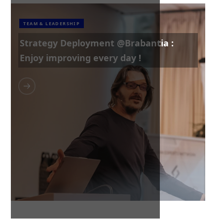
TEAM & LEADERSHIP
Strategy Deployment @Brabantia :
Enjoy improving every day !