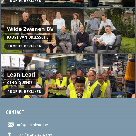
PROFIEL BEKIJKEN
Wilde Zwanen BV
JOOST VAN DRIESSCHE
PROFIEL BEKIJKEN
Lean Lead
GINO QUENIS
PROFIEL BEKIJKEN
CONTACT
info@leanlead.be
+32 (0) 487 47 49 88