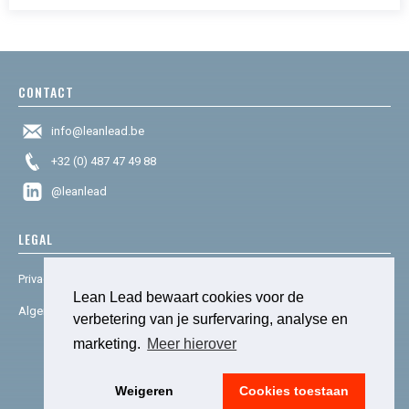
CONTACT
info@leanlead.be
+32 (0) 487 47 49 88
@leanlead
LEGAL
Privacy & cookies
Lean Lead bewaart cookies voor de
Algemene voorwaarden
verbetering van je surfervaring, analyse en
marketing.
Meer hierover
© 2025 Lean Lead. Powered by
social house.
Weigeren
Cookies toestaan